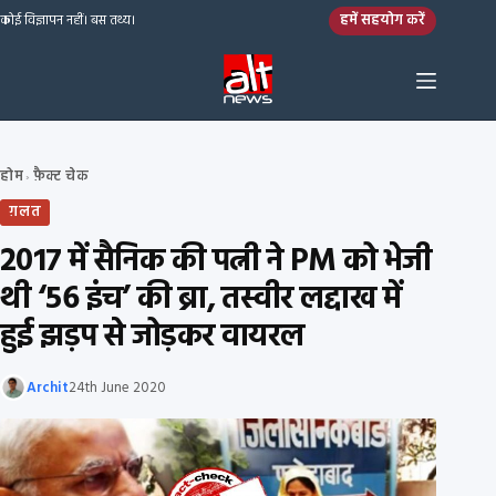
Skip to content
हमें सहयोग करें
कोई विज्ञापन नहीं। बस तथ्य।
होम
फ़ैक्ट चेक
›
ग़लत
2017 में सैनिक की पत्नी ने PM को भेजी
थी ‘56 इंच’ की ब्रा, तस्वीर लद्दाख में
हुई झड़प से जोड़कर वायरल
Archit
24th June 2020