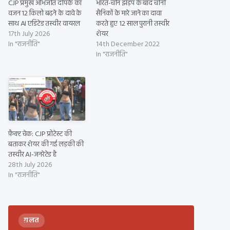
CJP प्रमुख अभिजीत दीपके का
भारत-चीन झड़प के बाद चीनी
वजन 12 किलो बढ़ने के दावे के
सैनिकों के मारे जाने का दावा
साथ AI एडिटेड तस्वीर वायरल
करते हुए 12 साल पुरानी तस्वीर
17th July 2026
शेयर
In "राजनीति"
14th December 2022
In "राजनीति"
फ़ैक्ट चेक: CJP प्रोटेस्ट की
बताकर शेयर की गई लड़की की
तस्वीर AI-जनरेटेड है
28th July 2026
In "राजनीति"
ग़लत