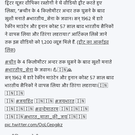
ट्विटर यूज़र दीपिका रस्तोगी ने ये वीडियो ट्वीट करते हुए
लिखा, “#चीन के 4 किलोमीटर अन्दर तक घुसने के बाद
खुशी मनाते #भारतीय_सेना के जवान। सन् 1962 में हारे
रेकीन माउंटेन और हुनान कोस्ट 57 साल बाद भारतीय सैनिकों
ने वापस लिया और तिरंगा लहराया।” आर्टिकल लिखे जाने
तक इस वीडियो को 1,200 व्यूज़ मिले हैं. (
ट्वीट का आर्काइव
लिंक
)
#चीन
के 4 किलोमीटर अन्दर तक घुसने के बाद खुशी मनाते
#भारतीय_सेना
के जवान। 💪🇮🇳🙏
सन् 1962 में हारे रेकीन माउंटेन और हुनान कोस्ट 57 साल बाद
भारतीय सैनिकों ने वापस लिया और तिरंगा लहराया।🇮🇳
🇮🇳🇮🇳
🇮🇳
#जयहिंद
🇮🇳🇮🇳
#जयभारत
🇮🇳
🇮🇳🇮🇳🇮🇳
#वन्देमातरम
🇮🇳🇮🇳🇮🇳
🇮🇳🇮🇳
#भारत_माता_की_जय
🇮🇳🇮🇳
pic.twitter.com/OoLCepgikz