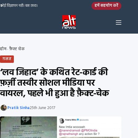
Skip to content
हमें सहयोग करें
कोई विज्ञापन नहीं। बस तथ्य।
होम
फ़ैक्ट चेक
›
ग़लत
‘लव जिहाद’ के कथित रेट-कार्ड की
फ़र्ज़ी तस्वीर सोशल मीडिया पर
वायरल, पहले भी हुआ है फ़ैक्ट-चेक
Pratik Sinha
25th June 2017