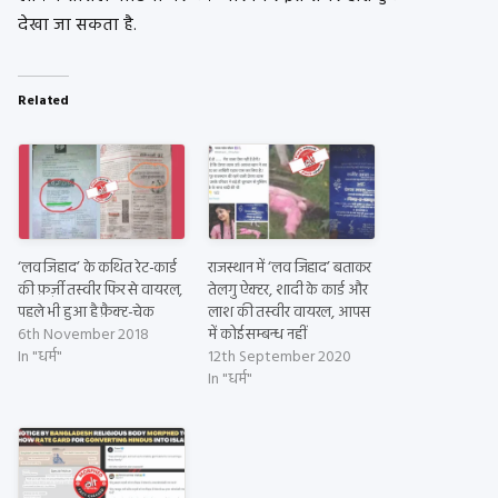
देखा जा सकता है.
Related
‘लव जिहाद’ के कथित रेट-कार्ड
राजस्थान में ‘लव जिहाद’ बताकर
की फ़र्ज़ी तस्वीर फिर से वायरल,
तेलगु ऐक्टर, शादी के कार्ड और
पहले भी हुआ है फ़ैक्ट-चेक
लाश की तस्वीर वायरल, आपस
6th November 2018
में कोई सम्बन्ध नहीं
In "धर्म"
12th September 2020
In "धर्म"