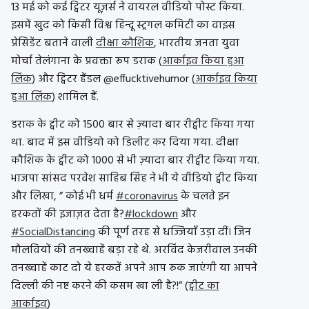
13 मई को कई ट्विटर यूज़र्स ने वायरल वीडियो पोस्ट किया.
इसमें खुद को किसी विश्व हिन्दू स्ट्रगल कमिटी का वाइस
प्रेसिडेंट बताने वाली
दीक्षा कौशिक
, भारतीय जनता युवा
मोर्चा तेलंगाना के प्रवक्ता रूप डराक (
आर्काइव किया हुआ
लिंक
) और ट्विटर हैंडल @effucktivehumor (
आर्काइव किया
हुआ लिंक
) शामिल हैं.
डराक के ट्वीट को 1500 बार से ज़्यादा बार रीट्वीट किया गया
था. बाद में इस वीडियो को डिलीट कर दिया गया. दीक्षा
कौशिक के ट्वीट को 1000 से भी ज़्यादा बार रीट्वीट किया गया.
भाजपा सांसद परवेश साहिब सिंह ने भी ये वीडियो ट्वीट किया
और लिखा, ”
कोई भी धर्म
#coronavirus
के चलते इन
हरकतों की इजाज़त देता है?
#lockdown
और
#SocialDistancing
की पूर्ण तरह से धज्जियाँ उड़ा दीं। जिन
मौलवियों की तनख्वाहें बड़ा रहे थे. अरविंद केजरीवाल
उनकी
तनख्वाहें काट दो ये हरकतें अपने आप रुक जाएंगी या आपने
दिल्ली की नष्ट करने की कसम खा ली है?!” (
ट्वीट का
आर्काइव
)