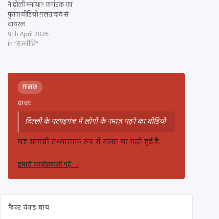
ने होली मनाया? कर्नाटक का
पुराना वीडियो ग़लत दावे से
वायरल
9th April 2026
In "राजनीति"
ग़लत
दावा:
दिल्ली के पटपड़गंज में लोगों के नमाज़ पढ़ने का वीडियो
यह सामग्री तथ्यात्मक रूप से गलत या गढ़ी हुई है.
हमारी कार्यप्रणाली पढ़ें
→
फैक्ट चेक्ड बाय