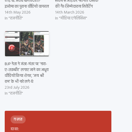
छोड़ रहे अवैध बांग्लादेशी?
संघर्ष से जोड़कर नेशनल दस्तक
इज्तेमा का पुराना वीडियो वायरल
की गैर-ज़िम्मेदाराना रिपोर्टिंग
14th May 2026
14th March 2026
In "राजनीति"
In "मीडिया एनेलिसिस"
BJP नेता ने जंतर-मंतर पर ‘नारा-
ए-तक़बीर’ लगाए जाने का अधूरा
वीडियो किया शेयर, ‘जय श्री
राम’ के भी नारे लगे थे
23rd July 2026
In "राजनीति"
ग़लत
दावा: