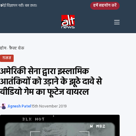
Skip to content
हमें सहयोग करें
कोई विज्ञापन नहीं। बस तथ्य।
होम
फ़ैक्ट चेक
›
ग़लत
अमेरिकी सेना द्वारा इस्लामिक
आतंकियों को उड़ाने के झूठे दावे से
वीडियो गेम का फूटेज वायरल
Jignesh Patel
15th November 2019