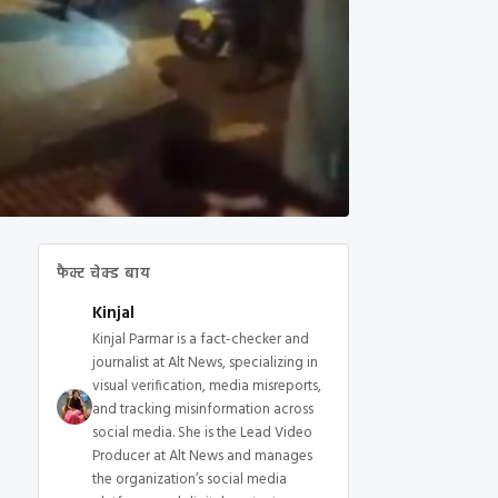
फैक्ट चेक्ड बाय
Kinjal
Kinjal Parmar is a fact-checker and
journalist at Alt News, specializing in
visual verification, media misreports,
and tracking misinformation across
social media. She is the Lead Video
Producer at Alt News and manages
the organization’s social media