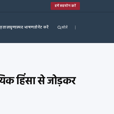
हमें सहयोग करें
पड़ताल
घृणास्पद भाषण
डोनेट करें
खोजें
रदायिक हिंसा से जोड़कर