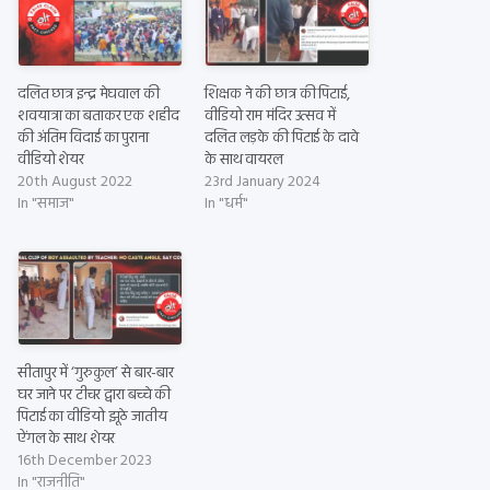
दलित छात्र इन्द्र मेघवाल की
शिक्षक ने की छात्र की पिटाई,
शवयात्रा का बताकर एक शहीद
वीडियो राम मंदिर उत्सव में
की अंतिम विदाई का पुराना
दलित लड़के की पिटाई के दावे
वीडियो शेयर
के साथ वायरल
20th August 2022
23rd January 2024
In "समाज"
In "धर्म"
सीतापुर में ‘गुरुकुल’ से बार-बार
घर जाने पर टीचर द्वारा बच्चे की
पिटाई का वीडियो झूठे जातीय
ऐंगल के साथ शेयर
16th December 2023
In "राजनीति"