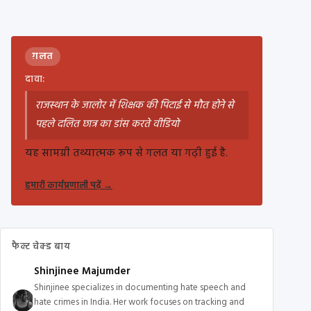
ग़लत
दावा:
राजस्थान के जालोर में शिक्षक की पिटाई से मौत होने से
पहले दलित छात्र का डांस करते वीडियो
यह सामग्री तथ्यात्मक रूप से गलत या गढ़ी हुई है.
हमारी कार्यप्रणाली पढ़ें
→
फैक्ट चेक्ड बाय
Shinjinee Majumder
Shinjinee specializes in documenting hate speech and
hate crimes in India. Her work focuses on tracking and