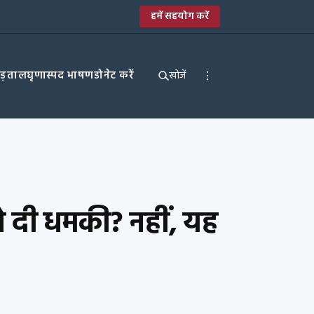
हमें सहयोग करें
पड़ताल
घृणास्पद भाषण
डोनेट करें
खोजें
 को दी धमकी? नहीं, यह