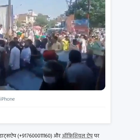
 व्हाट्सऐप (+917600011160) और
ऑफ़िशियल ऐप
पर