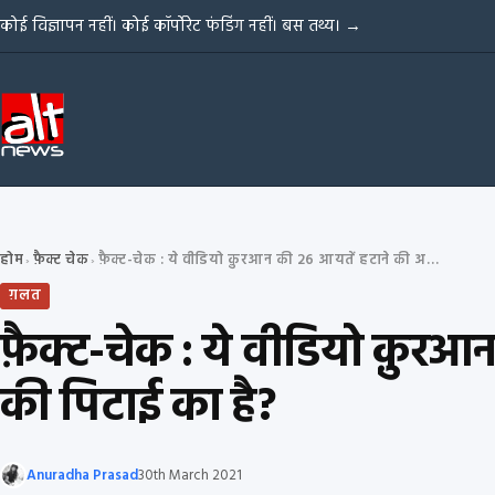
Skip to content
कोई विज्ञापन नहीं। कोई कॉर्पोरेट फंडिंग नहीं। बस तथ्य।
→
होम
फ़ैक्ट चेक
फ़ैक्ट-चेक : ये वीडियो क़ुरआन की 26 आयतें हटाने की अर्ज़ी देने वाले वसीम रिज़वी की पिटाई का है?
›
›
ग़लत
फ़ैक्ट-चेक : ये वीडियो क़ुरआन
की पिटाई का है?
Anuradha Prasad
30th March 2021