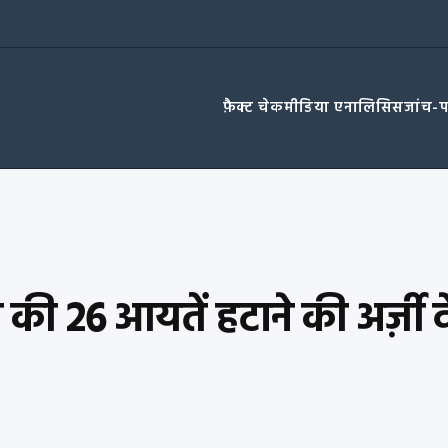
फ़ैक्ट चेक
मीडिया एनालिसिस
जांच-
 की 26 आयतें हटाने की अर्ज़ी 