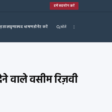
हमें सहयोग करें
पड़ताल
घृणास्पद भाषण
डोनेट करें
खोजें
देने वाले वसीम रिज़वी