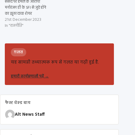
संसद पर हमले के आरोपी
मनोरंजन डी के SFI से जुड़े होने
का झूठा दावा शेयर
21st December 2023
In "राजनीति"
ग़लत
यह सामग्री तथ्यात्मक रूप से गलत या गढ़ी हुई है.
हमारी कार्यप्रणाली पढ़ें
→
फैक्ट चेक्ड बाय
Alt News Staff