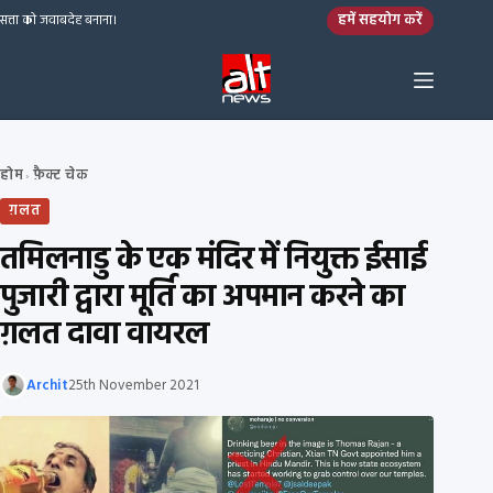
Skip to content
हमें सहयोग करें
सत्ता को जवाबदेह बनाना।
होम
फ़ैक्ट चेक
›
ग़लत
तमिलनाडु के एक मंदिर में नियुक्त ईसाई
पुजारी द्वारा मूर्ति का अपमान करने का
ग़लत दावा वायरल
Archit
25th November 2021