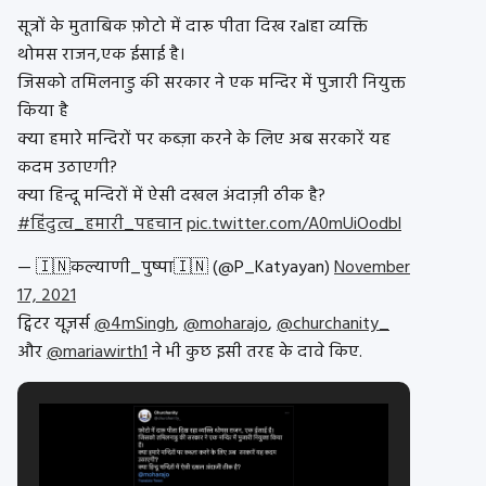
सूत्रों के मुताबिक फ़ोटो में दारू पीता दिख रalहा व्यक्ति
थोमस राजन,एक ईसाई है।
जिसको तमिलनाडु की सरकार ने एक मन्दिर में पुजारी नियुक्त
किया है
क्या हमारे मन्दिरों पर कब्ज़ा करने के लिए अब सरकारें यह
कदम उठाएगी?
क्या हिन्दू मन्दिरों में ऐसी दखल अंदाज़ी ठीक है?
#हिंदुत्व_हमारी_पहचान
pic.twitter.com/A0mUiOodbl
— 🇮🇳कल्याणी_पुष्पा🇮🇳 (@P_Katyayan)
November
17, 2021
ट्विटर यूज़र्स
@4mSingh
,
@moharajo
,
@churchanity_
और
@mariawirth1
ने भी कुछ इसी तरह के दावे किए.