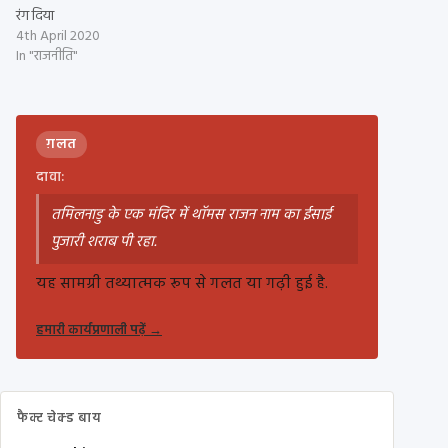
रंग दिया
4th April 2020
In "राजनीति"
ग़लत
दावा:
तमिलनाडु के एक मंदिर में थॉमस राजन नाम का ईसाई
पुजारी शराब पी रहा.
यह सामग्री तथ्यात्मक रूप से गलत या गढ़ी हुई है.
हमारी कार्यप्रणाली पढ़ें
→
फैक्ट चेक्ड बाय