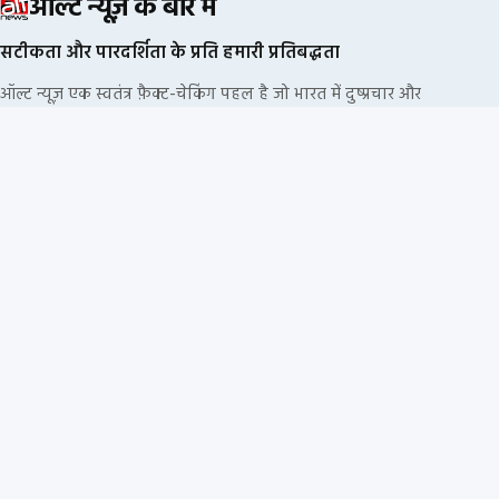
ऑल्ट न्यूज़ के बारे में
सटीकता और पारदर्शिता के प्रति हमारी प्रतिबद्धता
ऑल्ट न्यूज़ एक स्वतंत्र फ़ैक्ट-चेकिंग पहल है जो भारत में दुष्प्रचार और
भ्रामक सूचनाओं का खंडन करने के लिए प्रतिबद्ध है. हम किसी
राजनीतिक दल या कॉर्पोरेट फंडिंग से नहीं जुड़े हैं.
हमारी संपादकीय प्रक्रिया
हमारी नीतियां
सूचना के स्रोत
हमारी टीम
निदेशक
स्वतंत्र फ़ैक्ट-चेकिंग. कोई विज्ञापन नहीं. कोई
कॉर्पोरेट फंडिंग नहीं. बस आप.