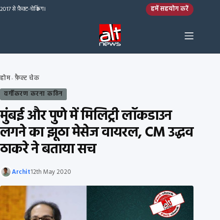
Skip to content
हमें सहयोग करें
2017 से फ़ैक्ट-चेकिंग।
होम
फ़ैक्ट चेक
›
वर्गीकरण करना कठिन
मुंबई और पुणे में मिलिट्री लॉकडाउन
लगने का झूठा मेसेज वायरल, CM उद्धव
ठाकरे ने बताया सच
Archit
12th May 2020