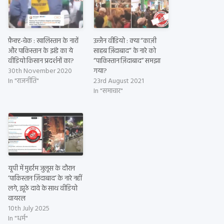
फ़ैक्ट-चेक : खालिस्तान के नारों
उज्जैन वीडियो : क्या “काज़ी
और पाकिस्तान के झंडे का ये
साहब ज़िंदाबाद” के नारे को
वीडियो किसान प्रदर्शनों का?
“पाकिस्तान ज़िंदाबाद” समझा
30th November 2020
गया?
In "राजनीति"
23rd August 2021
In "समाचार"
यूपी में मुहर्रम जुलूस के दौरान
‘पाकिस्तान ज़िंदाबाद’ के नारे नहीं
लगे, झूठे दावे के साथ वीडियो
वायरल
10th July 2025
In "धर्म"