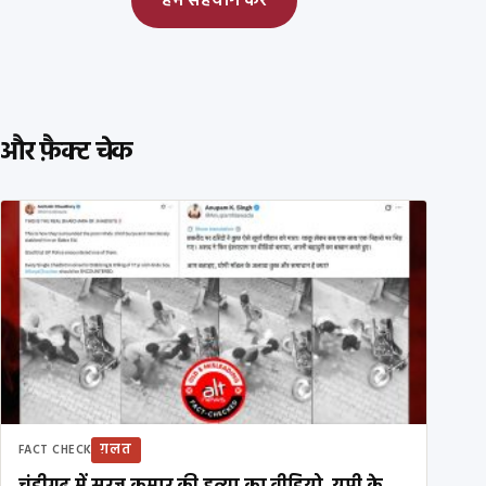
हमें सहयोग करें
और फ़ैक्ट चेक
ग़लत
FACT CHECK