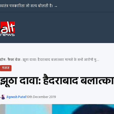
Skip to content
स्वतंत्र पत्रकारिता जो सत्य बोलती है।
→
होम
फ़ैक्ट चेक
झूठा दावा: हैदराबाद बलात्कार मामले के सभी आरोपी मुस्लिम समुदाय से थे
›
›
ग़लत
झूठा दावा: हैदराबाद बलात्का
Jignesh Patel
10th December 2019