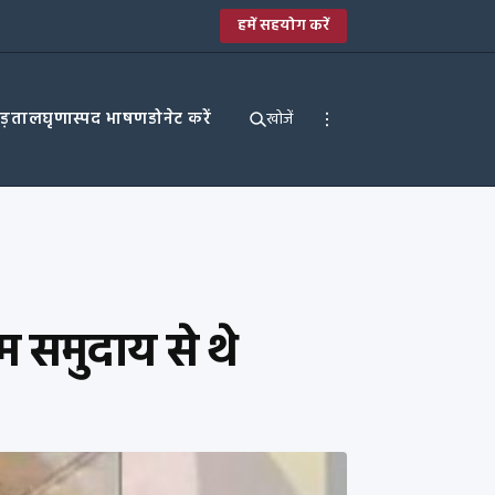
हमें सहयोग करें
पड़ताल
घृणास्पद भाषण
डोनेट करें
खोजें
म समुदाय से थे