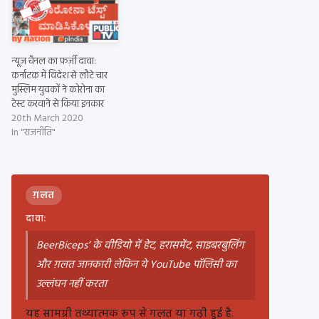
न्यूज़ चैनल का फ़र्ज़ी दावा:
कर्नाटक में विदेश से लौटे चार
मुस्लिम युवकों ने कोरोना का
टेस्ट करवाने से किया इनकार
20th March 2020
In "राजनीति"
ग़लत
दावा:
BeerBiceps’ के वीडियो में हेट, हरासमेंट, साइबरबुलिंग
और ग़लत जानकारी लेकिन ये YouTube पॉलिसी का
उल्लंघन नहीं करता
यह सामग्री तथ्यात्मक रूप से गलत या गढ़ी हुई है.