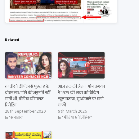
Related
रणवीर ने दीपिका से पूछताछ के
आज तक की अंजना ओम कश्यप
दौरान साथ होने की अनुमति नहीं
ने 1979 की ख़बर को ब्रेकिंग
मांगी थी, मीडिया की ग़लत
न्यूज़ बताया, सुधारे जाने पर मांगी
रिपोर्टिंग
माफी
28th September 2020
9th March 2026
In "समाचार"
In "मीडिया एनेलिसिस"