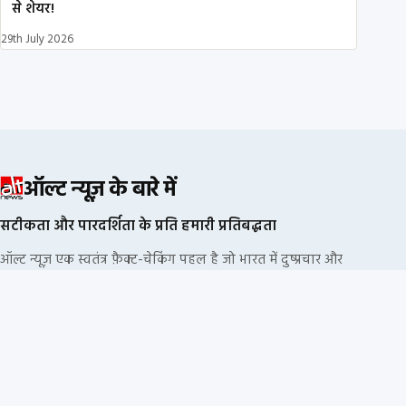
से शेयर!
29th July 2026
ऑल्ट न्यूज़ के बारे में
सटीकता और पारदर्शिता के प्रति हमारी प्रतिबद्धता
ऑल्ट न्यूज़ एक स्वतंत्र फ़ैक्ट-चेकिंग पहल है जो भारत में दुष्प्रचार और
भ्रामक सूचनाओं का खंडन करने के लिए प्रतिबद्ध है. हम किसी
राजनीतिक दल या कॉर्पोरेट फंडिंग से नहीं जुड़े हैं.
हमारी संपादकीय प्रक्रिया
हमारी नीतियां
सूचना के स्रोत
हमारी टीम
निदेशक