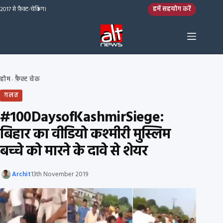
Skip to content
हमें सहयोग करें
2017 से फ़ैक्ट-चेकिंग।
होम
फ़ैक्ट चेक
›
ग़लत
#100DaysofKashmirSiege:
बिहार का वीडियो कश्मीरी मुस्लिम
बच्चे को मारने के दावे से शेयर
Archit
13th November 2019