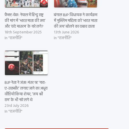
फ़ैक्ट-चेक: नेपाल में हिन्दू राष्ट्र
बंगाल BJP विधायक ने कार्यक्रम
की मांग में ‘भारत माता की जय’
में मुस्लिम महिला को ‘भारत माता
और ‘वंदे मातरम’ के नारे लगे?
की जय’ बोलने का दबाव डाला
18th September 2025
13th June 2026
In "राजनीति"
In "राजनीति"
BJP नेता ने जंतर-मंतर पर ‘नारा-
ए-तक़बीर’ लगाए जाने का अधूरा
वीडियो किया शेयर, ‘जय श्री
राम’ के भी नारे लगे थे
23rd July 2026
In "राजनीति"