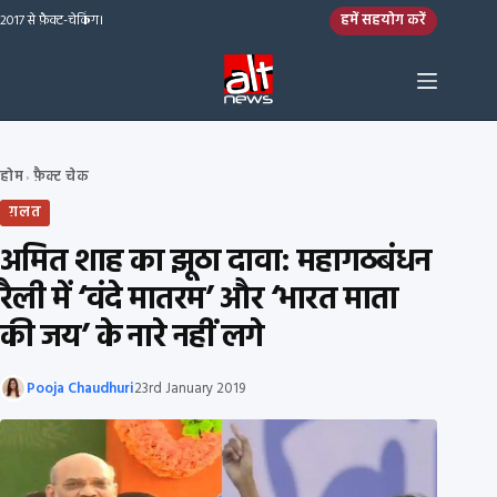
Skip to content
हमें सहयोग करें
2017 से फ़ैक्ट-चेकिंग।
होम
फ़ैक्ट चेक
›
ग़लत
अमित शाह का झूठा दावा: महागठबंधन
रैली में ‘वंदे मातरम’ और ‘भारत माता
की जय’ के नारे नहीं लगे
Pooja Chaudhuri
23rd January 2019