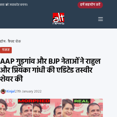
Skip to content
हमें सहयोग करें
सत्ता को जवाबदेह बनाना।
होम
फ़ैक्ट चेक
›
ग़लत
AAP गुड़गांव और BJP नेताओं ने राहुल
और प्रियंका गांधी की एडिटेड तस्वीर
शेयर की
Kinjal
27th January 2022