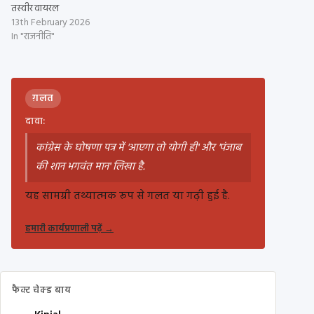
तस्वीर वायरल
13th February 2026
In "राजनीति"
ग़लत
दावा:
कांग्रेस के घोषणा पत्र में 'आएगा तो योगी ही' और 'पंजाब
की शान भगवंत मान' लिखा है.
यह सामग्री तथ्यात्मक रूप से गलत या गढ़ी हुई है.
हमारी कार्यप्रणाली पढ़ें
→
फैक्ट चेक्ड बाय