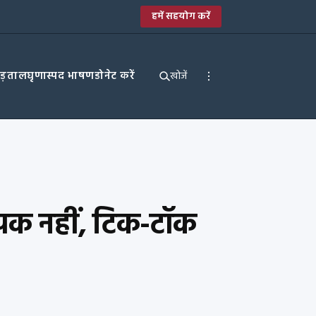
हमें सहयोग करें
पड़ताल
घृणास्पद भाषण
डोनेट करें
खोजें
धायक नहीं, टिक-टॉक