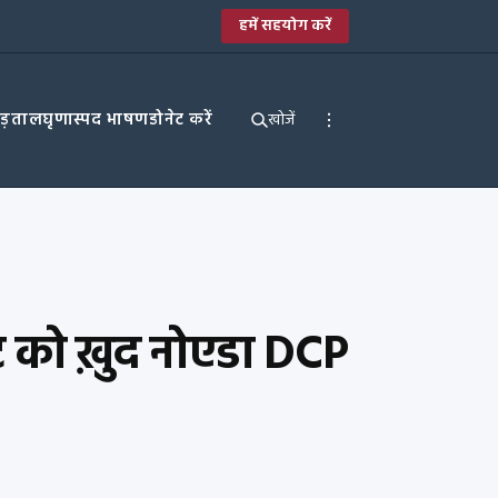
हमें सहयोग करें
पड़ताल
घृणास्पद भाषण
डोनेट करें
खोजें
वीट को ख़ुद नोएडा DCP