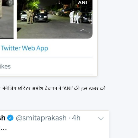
 के मेनेजिंग एडिटर अमीश देवगन ने ‘ANI’ की इस खबर को