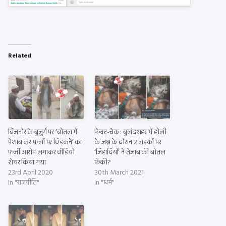
Related
बिजनौर के बुज़ुर्ग पर ‘बोतल में
फ़ैक्ट-चेक : बुलंदशहर में होली
पेशाब कर फलों पर छिड़कने’ का
के जश्न के दौरान 2 लड़कों पर
फ़र्ज़ी आरोप लगाकर वीडियो
‘जिहादियों’ ने तेजाब की बोतल
शेयर किया गया
फेंकी?
23rd April 2020
30th March 2021
In "राजनीति"
In "धर्म"