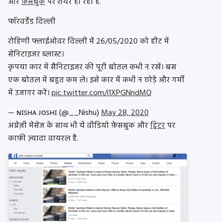
और
फ़ेसबुक
पर शेयर हो रहा है.
फॉरवर्डेड दिल्ली
रोहिणी फ्लाईओवर दिल्ली में 26/05/2020 को हीट में
सेनिटाइजर ब्लास्ट।
कृपया कार में सैनिटाइजर की पूरी बोतल कभी न रखें। बस
एक बोतल में बहुत कम ले। इसे कार में कभी न छोड़ें और गर्मी
में उजागर करें।
pic.twitter.com/i1XPGNndMQ
— ɴɪꜱʜᴀ ᴊᴏꜱʜɪ (@__Nishu)
May 28, 2020
अंग्रेज़ी मेसेज के साथ भी ये वीडियो फ़ेसबुक और
ट्विटर
पर
काफ़ी ज़्यादा वायरल है.