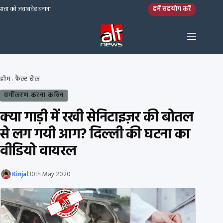
Skip to content
हमें सहयोग करें
सत्ता को जवाबदेह बनाना।
होम
फ़ैक्ट चेक
›
वर्गीकरण करना कठिन
क्या गाड़ी में रखी सेनिटाइज़र की बोतल
से लग गयी आग? दिल्ली की घटना का
वीडियो वायरल
Kinjal
30th May 2020