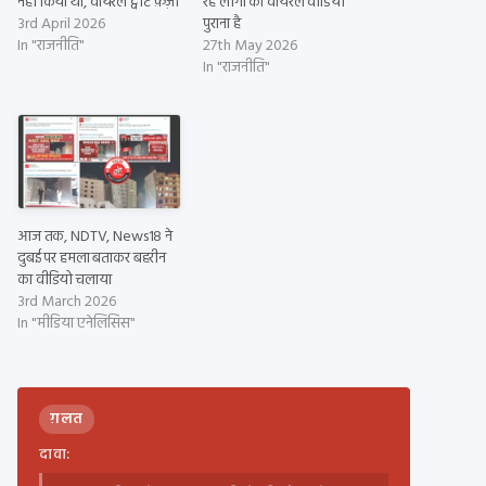
नहीं किया था, वायरल ट्वीट फ़र्ज़ी
रहे लोगों का वायरल वीडियो
3rd April 2026
पुराना है
In "राजनीति"
27th May 2026
In "राजनीति"
आज तक, NDTV, News18 ने
दुबई पर हमला बताकर बहरीन
का वीडियो चलाया
3rd March 2026
In "मीडिया एनेलिसिस"
ग़लत
दावा: