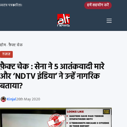
Skip to content
हमें सहयोग करें
स्वतंत्र पत्रकारिता।
होम
फ़ैक्ट चेक
›
ग़लत
फ़ैक्ट चेक : सेना ने 5 आतंकवादी मारे
और ‘NDTV इंडिया’ ने उन्हें नागरिक
बताया?
Kinjal
26th May 2020