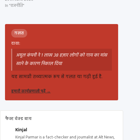
In "राजनीति"
ग़लत
दावा:
अमूल कंपनी ने 1 लाख 38 हज़ार लोगों को गाय का मांस
खाने के कारण निकाल दिया
यह सामग्री तथ्यात्मक रूप से गलत या गढ़ी हुई है.
हमारी कार्यप्रणाली पढ़ें
→
फैक्ट चेक्ड बाय
Kinjal
Kinjal Parmar is a fact-checker and journalist at Alt News,