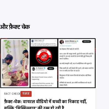
और फ़ैक्ट चेक
ग़लत
FACT CHECK
फ़ैक्ट-चेक: वायरल वीडियो में बच्ची का निकाह नहीं,
बल्कि ‘बिस्मिल्लाह’ की रस्म हो रही है