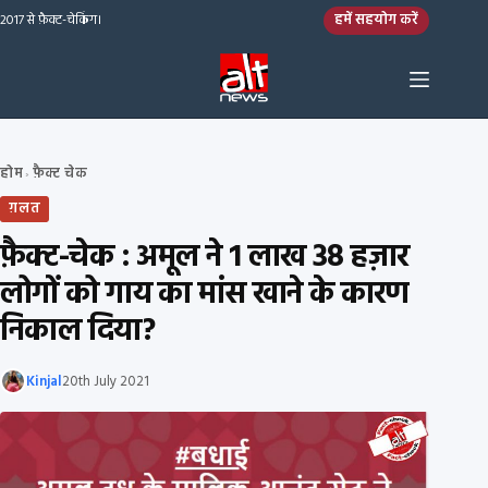
Skip to content
हमें सहयोग करें
2017 से फ़ैक्ट-चेकिंग।
होम
फ़ैक्ट चेक
›
ग़लत
फ़ैक्ट-चेक : अमूल ने 1 लाख 38 हज़ार
लोगों को गाय का मांस खाने के कारण
निकाल दिया?
Kinjal
20th July 2021