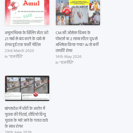
अमूल मिल्क के चिलिंग सेंटर को
CM सी. जोसेफ़ विजय के
21 मार्च से बंद करने के दावे से
पोस्टर्स पर 2 लाख लीटर दूध से
शेयर हुई एक फ़र्ज़ी नोटिस
अभिषेक किया गया? AI से बनीं
23rd March 2020
तस्वीरें शेयर
In "राजनीति"
14th May 2026
In "राजनीति"
बांग्लादेश में चोरी के आरोप में
युवक की पिटाई, वीडियो हिन्दू
युवक के मारे जाने के ग़लत दावे
के साथ शेयर
29th June 2026