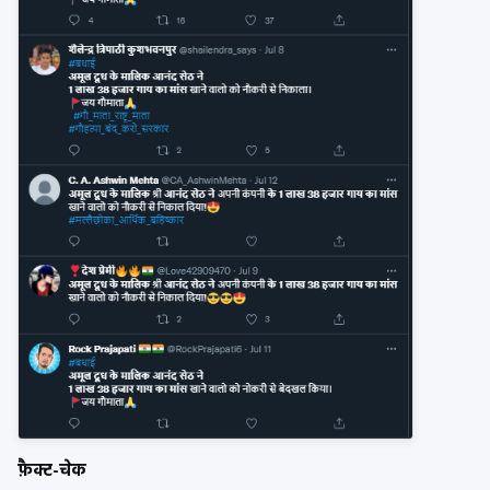
फ़ैक्ट-चेक