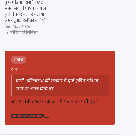
कुछ मीडिया घरानों ने TMC
सांसद सयानी घोष का बंगाल
चुनावी प्रचार बताकर चलाया
असम चुनावी रैली का वीडियो
2nd May 2026
In "मीडिया एनेलिसिस"
ग़लत
दावा:
योगी आदित्यनाथ की सरकार में यूपी पुलिस सरेआम
रास्ते पर शराब पीती हुई
यह सामग्री तथ्यात्मक रूप से गलत या गढ़ी हुई है.
हमारी कार्यप्रणाली पढ़ें
→