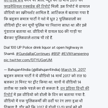
की-वर्ड्स सर्च
करने पर ऑल्ट न्यूज़ को 15 मार्च 2017 की
फ़ाइनेंशियल एक्सप्रेस की रिपोर्ट
मिली. इस रिपोर्ट में वायरल
वीडियो का स्क्रीनशॉट शामिल है. आर्टिकल में बताया गया है
कि बहुजन समाज पार्टी ने नशे में धुत 2 पुलिसवालों का
वीडियो ट्वीट कर यूपी पुलिस पर निशाना साधा था और इसे
गुंडाराज बताया था. वीडियो में डायल 100 की गाड़ी पर
बैठकर पुलिसवाले शराब पी रहे हैं.
Dial 100 UP Police drink liquor at open highway in
Shamli.
#GundaRajContinues
#BSP
#EVMtampering
pic.twitter.com/13TYUGqrUM
— Bahujan4India (@Bahujan4India)
March 14, 2017
बहुजन समाज पार्टी ने ये वीडियो 14 मार्च 2017 को रात 10
बजकर 31 मिनट पर ट्वीट किया था. यानी ये वीडियो 14
तारीख या उसके पहले का हो सकता है.
वन इंडिया हिन्दी की
रिपोर्ट
में इस वीडियो को होली के दिन का बताया गया है.
वीडियो में एक पुलिसकर्मी की वर्दी पर रंग लगा हुआ भी
दिखता है. गौर करें कि
2017 में होली 12/13 मार्च
को थी.