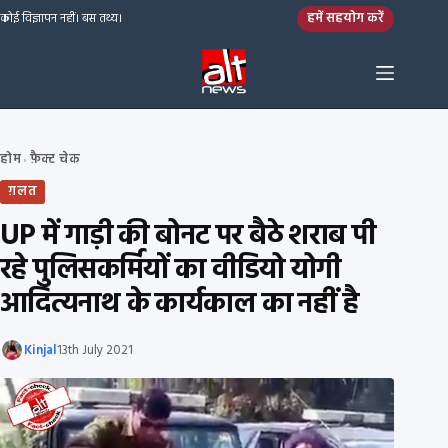
Skip to content
हमें सहयोग करें
कोई विज्ञापन नहीं। बस तथ्य।
होम
फ़ैक्ट चेक
›
ग़लत
UP में गाड़ी की बोनट पर बैठे शराब पी
रहे पुलिसकर्मियों का वीडियो योगी
आदित्यनाथ के कार्यकाल का नहीं है
Kinjal
13th July 2021