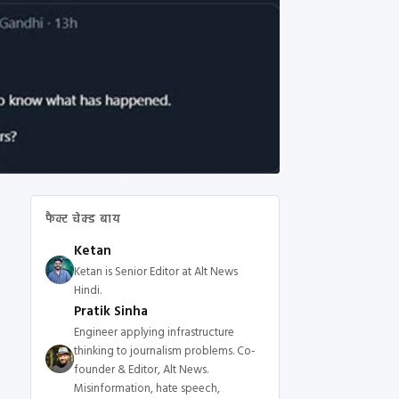
फैक्ट चेक्ड बाय
Ketan
Ketan is Senior Editor at Alt News
Hindi.
Pratik Sinha
Engineer applying infrastructure
thinking to journalism problems. Co-
founder & Editor, Alt News.
Misinformation, hate speech,