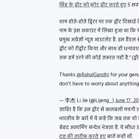
सिंह के ट्वीट को क़ोट ट्वीट करते हुए
5 सवा
शाम होते-होते ट्विटर पर एक ट्वीट दिखाई द
नाम के इस अकाउंट में लिखा हुआ था कि ये
प्रमुख अग्रेज़ी न्यूज़ आउटलेट है. इस हैं
ट्वीट को रीट्वीट किया और साथ ही धन्यवा
तक हमें डरने की कोई ज़रूरत नहीं है.” (ट्
Thanks
@RahulGandhi
for your genu
don’t have to worry about anything
— 李杰 Li Jie (@Lijeng_)
June 17, 2
ज़ाहिर है कि इस ट्वीट से खलबली मचनी 
भारतीय के बारे में ये कहे कि जब तक वो 
बेहद अलार्मिंग सन्देश भेजता है. ये सी
दत्त की तारीफ़ करते हुए
बातें कही थीं.