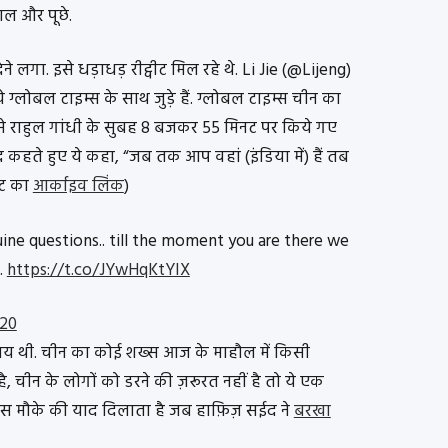
ल और पूछे.
ेने लगा. इसे धड़ाधड़ रीट्वीट मिल रहे थे. Li Jie (@Lijeng)
 ग्लोबल टाइम्स के साथ जुड़े हैं. ग्लोबल टाइम्स चीन का
डल से राहुल गांधी के सुबह 8 बजकर 55 मिनट पर किये गए
द कहते हुए ये कहा, “जब तक आप वहां (इंडिया में) हैं तब
वीट का
आर्काइव लिंक
)
ine questions.. till the moment you are there we
.
https://t.co/JYwHqKtYIX
020
तय थी. चीन का कोई शख्स आज के माहौल में किसी
है, चीन के लोगों को डरने की ज़रूरत नहीं है तो ये एक
धा उस मौके की याद दिलाता है जब हाफ़िज़ सईद ने
बरखा