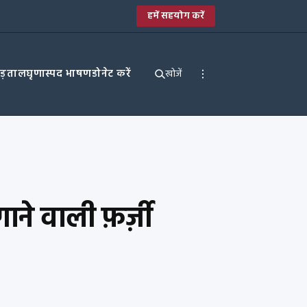
हमें सहयोग करें
पड़ताल
घृणास्पद भाषण
डोनेट करें
खोजें
गाने वाली फ़र्ज़ी