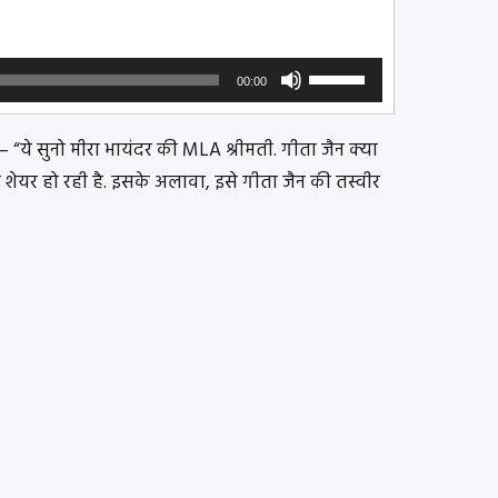
Use
00:00
Up/Down
Arrow
keys
 “ये सुनो मीरा भायंदर की MLA श्रीमती. गीता जैन क्या
to
 शेयर हो रही है. इसके अलावा, इसे गीता जैन की तस्वीर
increase
or
decrease
volume.