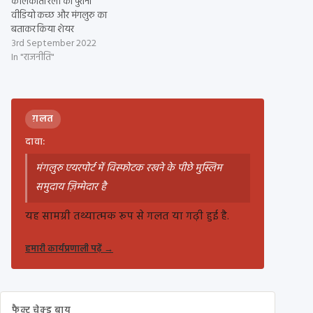
कोलकाता रैली का पुराना
वीडियो कच्छ और मंगलुरु का
बताकर किया शेयर
3rd September 2022
In "राजनीति"
ग़लत
दावा:
मंगलुरु एयरपोर्ट में विस्फोटक रखने के पीछे मुस्लिम
समुदाय ज़िम्मेदार है
यह सामग्री तथ्यात्मक रूप से गलत या गढ़ी हुई है.
हमारी कार्यप्रणाली पढ़ें
→
फैक्ट चेक्ड बाय