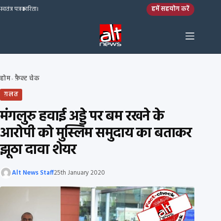
Skip to content
हमें सहयोग करें
स्वतंत्र पत्रकारिता।
होम
फ़ैक्ट चेक
›
ग़लत
मंगलुरु हवाई अड्डे पर बम रखने के
आरोपी को मुस्लिम समुदाय का बताकर
झूठा दावा शेयर
Alt News Staff
25th January 2020