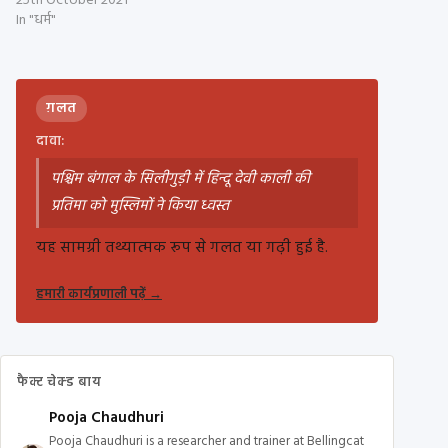
25th October 2021
In "धर्म"
ग़लत
दावा:
पश्चिम बंगाल के सिलीगुड़ी में हिन्दू देवी काली की
प्रतिमा को मुस्लिमों ने किया ध्वस्त
यह सामग्री तथ्यात्मक रूप से गलत या गढ़ी हुई है.
हमारी कार्यप्रणाली पढ़ें
→
फैक्ट चेक्ड बाय
Pooja Chaudhuri
Pooja Chaudhuri is a researcher and trainer at Bellingcat