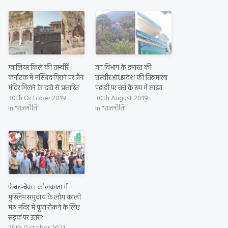
ग्वालियर किले की तस्वीरें
वन विभाग के इमारत की
कर्नाटक में मस्जिद गिराने पर जैन
तस्वीरआंध्रप्रदेश की तिरुमाला
मंदिर मिलने के दावे से प्रसारित
पहाड़ी पर चर्च के रूप में साझा
30th October 2019
30th August 2019
In "राजनीति"
In "राजनीति"
फ़ैक्ट-चेक : कोलकाता में
मुस्लिम समुदाय के लोग काली
मठ मंदिर में पूजा रोकने के लिए
सड़क पर उतरे?