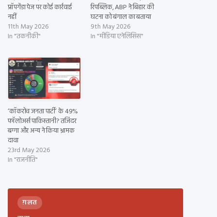
प्रॉपगेंडा पेज पर कोई कार्रवाई
रिपब्लिक, ABP ने बिहार की
नहीं
घटना को बंगाल का बताया
11th May 2026
9th May 2026
In "तकनीकी"
In "मीडिया एनेलिसिस"
‘कॉकरोच जनता पार्टी’ के 49%
फॉलोअर्स पाकिस्तानी? तजिंदर
बग्गा और अन्य ने किया भ्रामक
दावा
23rd May 2026
In "राजनीति"
ग़लत