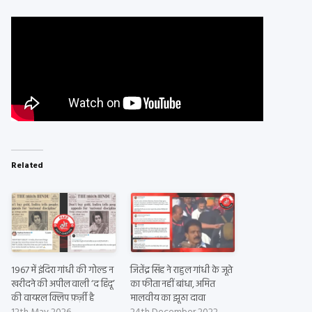
Related
1967 में इंदिरा गांधी की गोल्ड न
जितेंद्र सिंह ने राहुल गांधी के जूते
खरीदने की अपील वाली ‘द हिंदू’
का फीता नहीं बांधा, अमित
की वायरल क्लिप फ़र्ज़ी है
मालवीय का झूठा दावा