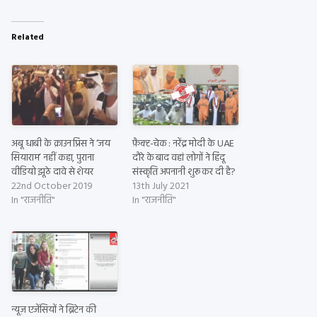
Related
अबू धाबी के क्राउन प्रिंस ने ‘जय
फ़ैक्ट-चेक : नरेंद्र मोदी के UAE
सियाराम’ नहीं कहा, पुराना
दौरे के बाद वहां लोगों ने हिंदू
वीडियो झूठे दावे से शेयर
संस्कृति अपनानी शुरू कर दी है?
22nd October 2019
13th July 2021
In "राजनीति"
In "राजनीति"
न्यूज़ एजेंसियों ने ब्रिटेन की