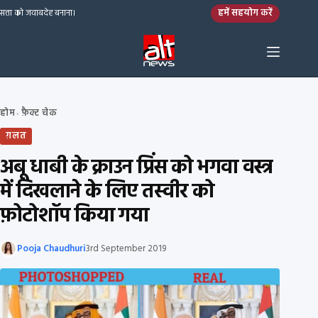
Skip to content
हमें सहयोग करें
सत्ता को जवाबदेह बनाना।
होम
फ़ैक्ट चेक
›
ग़लत
अबू धाबी के क्राउन प्रिंस को भगवा वस्त्र
में दिखलाने के लिए तस्वीर को
फ़ोटोशॉप किया गया
Pooja Chaudhuri
3rd September 2019