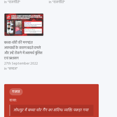
In "राजनीति"
In "राजनीति"
बच्चा-चोरी की मनगढ़ंत
अफ़वाहों के कारण बढ़ते हमले
और उन्हें रोकने में असमर्थ पुलिस
एवं प्रशासन
27th September 2022
In "समाज"
ग़लत
दावा:
जोधपुर में बच्चा चोर गैंंग का संदिग्ध व्यक्ति पकड़ा गया