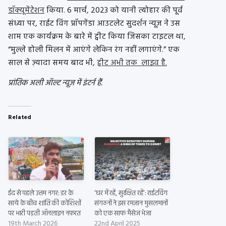
डॉक्यूमेंटेशन
किया. 6 मार्च, 2023 को यानी त्योहार की पूर्व
संध्या पर, राईट विंग प्रॉपगेंडा आउटलेट सुदर्शन न्यूज़ ने उस
शाम एक कार्यक्रम के बारे में ट्वीट किया जिसका टाइटल था,
“मुल्ले होली मिलन में आएंगे लेकिन रंग नहीं लगाएंगे.” एक
साल से ज़्यादा समय बाद भी,
ट्वीट अभी तक लाइव है.
प्रांतिक अली ऑल्ट न्यूज़ में इंटर्न हैं.
Related
ईद से पहले उत्तम नगर: डर के
‘घर में रहें, सुरक्षित रहें’: राईटविंग
साये के बीच शांति की कोशिशों
संगठनों ने इस रमज़ान मुसलमानों
पर भारी पड़ती ऑनलाइन नफ़रत
को एक साफ मैसेज भेजा
19th March 2026
22nd April 2025