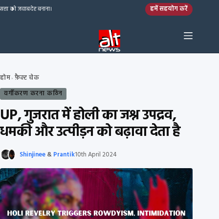
Skip to content
हमें सहयोग करें
सत्ता को जवाबदेह बनाना।
होम
फ़ैक्ट चेक
›
वर्गीकरण करना कठिन
UP, गुजरात में होली का जश्न उपद्रव,
धमकी और उत्पीड़न को बढ़ावा देता है
Shinjinee
&
Prantik
10th April 2024