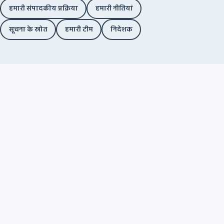
हमारी संपादकीय प्रक्रिया
हमारी नीतियां
सूचना के स्रोत
हमारी टीम
निदेशक
स्वतंत्र फ़ैक्ट-चेकिंग. कोई विज्ञापन नहीं. कोई
कॉर्पोरेट फंडिंग नहीं. बस आप.
Facebook
Twitter / X
YouTube
Instagram
हमारे बारे में
फ़ैक्ट चेक
आपत्तिजनक भाषण
जांच-पड़ताल
प्लेटफॉर्म जवाबदेही
कार्यप्रणाली
संपादकीय नीति
सुधार नीति
निदेशक
गोपनीयता नीति