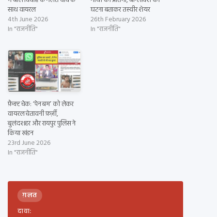
में बाल विवाह के गलत दावे के
गांधी की प्रतिमा, बांग्लादेश की
साथ वायरल
घटना बताकर तस्वीर शेयर
4th June 2026
26th February 2026
In "राजनीति"
In "राजनीति"
फ़ैक्ट चेक: ‘पेन बम’ को लेकर
वायरल चेतावनी फ़र्ज़ी,
बुलंदशहर और रायपुर पुलिस ने
किया खंडन
23rd June 2026
In "राजनीति"
ग़लत
दावा: