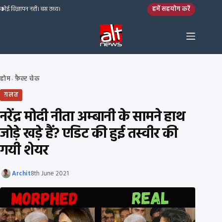
Skip to content
हमें सहयोग करें
कोई विज्ञापन नहीं। बस तथ्य।
होम
फ़ैक्ट चेक
›
ग़लत
नरेंद्र मोदी नीता अम्बानी के सामने हाथ
जोड़े खड़े हैं? एडिट की हुई तस्वीर की
गयी शेयर
Archit
8th June 2021