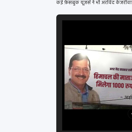
कई फ़ेसबुक यूज़र्स ने भी अरविंद केजरीवाल