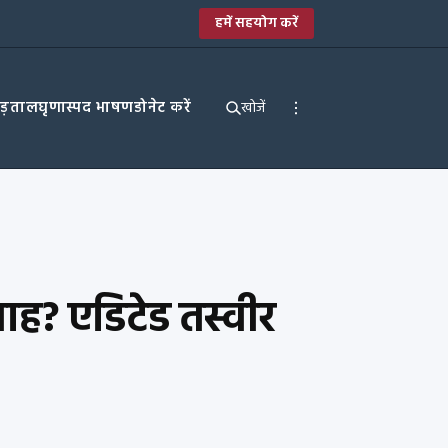
हमें सहयोग करें
पड़ताल
घृणास्पद भाषण
डोनेट करें
खोजें
माह? एडिटेड तस्वीर