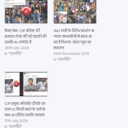
फ़ैक्ट चेक: CJP प्रोटेस्ट की
JNU छात्रों के विरोध प्रदर्शन पर
बताकर शेयर की गई लड़की की
गलत जानकारियों से साधा जा
तस्वीर AI-जनरेटेड है
रहा है निशाना: ऑल्ट न्यूज़ का
28th July 2026
संकलन
In "राजनीति"
25th November 2019
In "राजनीति"
CJP प्रमुख अभिजीत दीपके का
वजन 12 किलो बढ़ने के दावे के
साथ AI एडिटेड तस्वीर वायरल
17th July 2026
In "राजनीति"