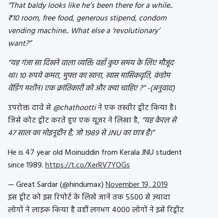
“That baldy looks like he’s been there for a while..
₹10 room, free food, generous stipend, condom
vending machine.. What else a ‘revolutionary’
want?”
“यह गंजा सा दिखने वाला व्यक्ति वहाँ कुछ समय के लिए मौजूद
था। 10 रुपये कमरा, मुफ्त का खाना, खास मासिकवृति,
कंडोम
वेंडिंग मशीन। एक क्रांतिकारी को और क्या चाहिए ?” -(अनुवाद)
उपरोक्त दावे से
@chathootti
ने
एक तस्वीर
ट्वीट किया है।
जिसे कोट ट्वीट करते हुए एक यूज़र ने लिखा है,
“यह केरल से
47 साल का मोइनूद्दीन है, जो 1989 से JNU का छात्र है।”
He is 47 year old Moinuddin from Kerala JNU student
since 1989.
https://t.co/XerRV7YOGs
— Great Sardar (@hindumax)
November 19, 2019
इस ट्वीट को इस रिपोर्ट के लिखे जाने तक 5500 से ज़्यादा
लोगों ने लाइक किया है वहीं लगभग 4000 लोगों ने इसे रिट्वीट