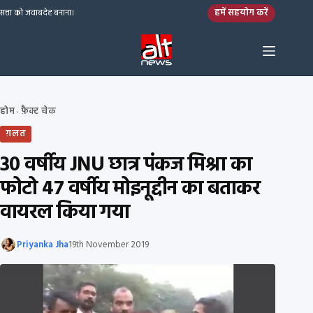
Skip to content
हमें सहयोग करें
सत्ता को जवाबदेह बनाना।
होम
फ़ैक्ट चेक
›
ग़लत
30 वर्षीय JNU छात्र पंकज मिश्रा का
फोटो 47 वर्षीय मोइनूद्दीन का बताकर
वायरल किया गया
Priyanka Jha
19th November 2019