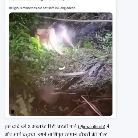
इस दावे को X अकाउंट रिंटी चटर्जी पांडे (
@mainRiniti
) ने
और आगे बढ़ाया. उसने आसिफुर रहमान चौधरी की पोस्ट