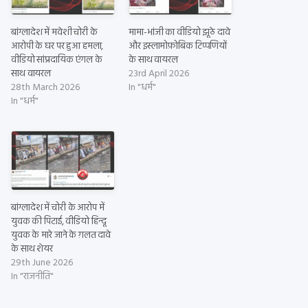
बांग्लादेश में मवेशी चोरी के
मामा-भांजी का वीडियो झूठे दावे
आरोपी के घर पर हुआ हमला,
और इस्लामोफ़ोबिक टिप्पणियों
वीडियो सांप्रदायिक एंगल के
के साथ वायरल
साथ वायरल
23rd April 2026
28th March 2026
In "धर्म"
In "धर्म"
बांग्लादेश में चोरी के आरोप में
युवक की पिटाई, वीडियो हिन्दू
युवक के मारे जाने के ग़लत दावे
के साथ शेयर
29th June 2026
In "राजनीति"