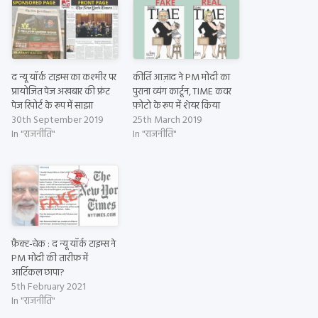
द न्यू यॉर्क टाइम्स का कश्मीर पर
कीर्ति आज़ाद ने PM मोदी का
प्रायोजित पेज अखबार की फ्रंट
पुराना व्यंग कार्टून, TIME कवर
पेज रिपोर्ट के रूप में साझा
फ़ोटो के रूप में शेयर किया
30th September 2019
25th March 2019
In "राजनीति"
In "राजनीति"
फ़ैक्ट-चेक : द न्यू यॉर्क टाइम्स ने
PM मोदी की तारीफ़ में
आर्टिकल छापा?
5th February 2021
In "राजनीति"