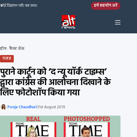
Skip to content
हमें सहयोग करें
कोई विज्ञापन नहीं। बस तथ्य।
होम
फ़ैक्ट चेक
›
ग़लत
पुराने कार्टून को ‘द न्यू यॉर्क टाइम्स’
द्वारा कांग्रेस की आलोचना दिखाने के
लिए फोटोशॉप किया गया
Pooja Chaudhuri
31st August 2019