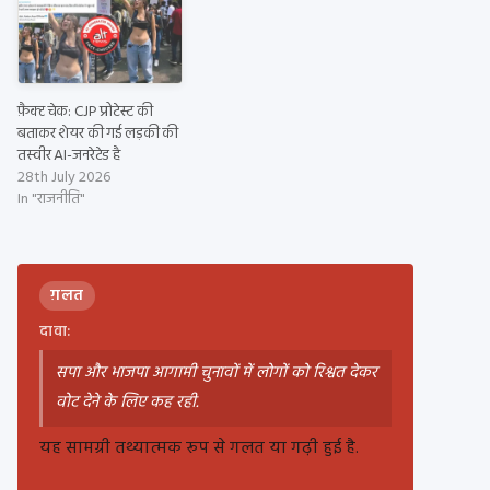
फ़ैक्ट चेक: CJP प्रोटेस्ट की
बताकर शेयर की गई लड़की की
तस्वीर AI-जनरेटेड है
28th July 2026
In "राजनीति"
ग़लत
दावा:
सपा और भाजपा आगामी चुनावों में लोगों को रिश्वत देकर
वोट देने के लिए कह रही.
यह सामग्री तथ्यात्मक रूप से गलत या गढ़ी हुई है.