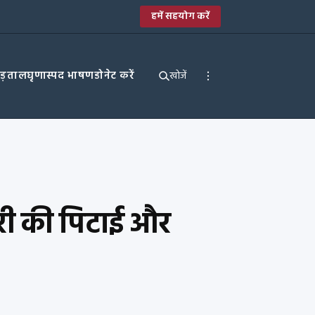
हमें सहयोग करें
पड़ताल
घृणास्पद भाषण
डोनेट करें
खोजें
धरी की पिटाई और