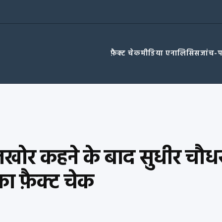
फ़ैक्ट चेक
मीडिया एनालिसिस
जांच-
फ़्तखोर कहने के बाद सुधीर चौ
का फ़ैक्ट चेक