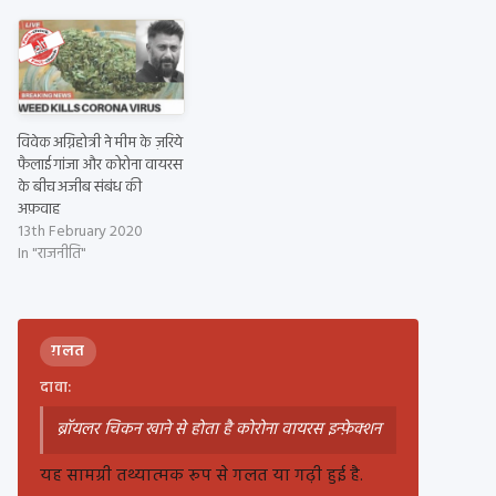
विवेक अग्निहोत्री ने मीम के ज़रिये
फैलाई गांजा और कोरोना वायरस
के बीच अजीब संबंध की
अफ़वाह
13th February 2020
In "राजनीति"
ग़लत
दावा:
ब्रॉयलर चिकन खाने से होता है कोरोना वायरस इन्फ़ेक्शन
यह सामग्री तथ्यात्मक रूप से गलत या गढ़ी हुई है.