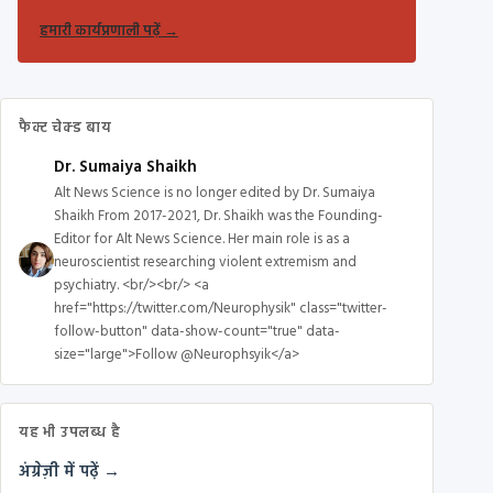
हमारी कार्यप्रणाली पढ़ें
→
फैक्ट चेक्ड बाय
Dr. Sumaiya Shaikh
Alt News Science is no longer edited by Dr. Sumaiya
Shaikh From 2017-2021, Dr. Shaikh was the Founding-
Editor for Alt News Science. Her main role is as a
neuroscientist researching violent extremism and
psychiatry. <br/><br/> <a
href="https://twitter.com/Neurophysik" class="twitter-
follow-button" data-show-count="true" data-
size="large">Follow @Neurophsyik</a>
यह भी उपलब्ध है
अंग्रेज़ी में पढ़ें →