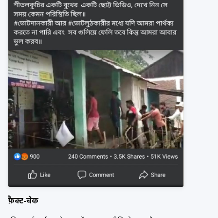
फ़ैक्ट-चेक