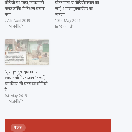
वीडियो से भाजपा, कांग्रेस को
पीटने वाला ये वीडियो बंगाल का
गलत तरीके से निशाना बनाया
नहीं, 4 साल पुराना बिहार का
गया
मामला
27th April 2019
10th May 2021
In "राजनीति"
In "राजनीति"
“तृणमूल गुंडों द्वारा भाजपा
कार्यकर्ताओं पर हमला”? नहीं,
यह बिहार की घटना का वीडियो
है
1st May 2019
In "राजनीति"
ग़लत