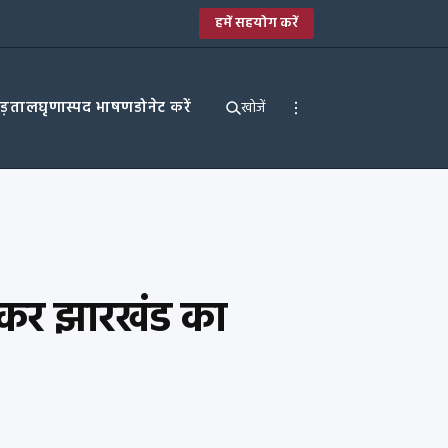
हमें सहयोग करें
पड़ताल
घृणास्पद भाषण
डोनेट करें
खोजें
ताकर झारखंड का