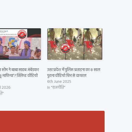
त सोम ने बाबा साहब अंबेडकर
उत्तर प्रदेश में पुलिस प्रताड़ना का 8 साल
ू-माफिया’? क्लिप्ड वीडियो
पुराना वीडियो फिर से वायरल
6th June 2025
l 2026
In "राजनीति"
ति"