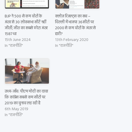
BJP ने 500 से कम वोटों के
क्लोज़ रिज़ल्ट्स का सच –
अंतर से 30 लोकसभा सीटें नहीं
दिल्ली में भाजपा 36 सीटों पर
जीतीं; जीत का सबसे छोटा अंतर
2000 से कम वोटों के अंतर से
1587 था
हारी?
15th June 2024
13th February 2020
In "राजनीति"
In "राजनीति"
तथ्य-जाँच: पीएम मोदी का दावा
कि कांग्रेस सबसे कम सीटों पर
2019 का चुनाव लड़ रही है
6th May 2019
In "राजनीति"