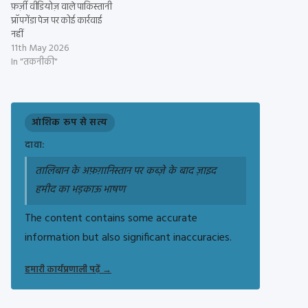
फ़र्ज़ी वीडियोज़ वाले पाकिस्तानी
प्रॉपगेंडा पेज पर कोई कार्रवाई
नहीं
11th May 2026
In "तकनीकी"
आंशिक रूप से सत्य
दावा:
तालिबान के अफ़ग़ानिस्तान पर कब्ज़े के बाद ज़ाइद
हमीद का भड़काऊ भाषण
The content contains some accurate
information but also significant inaccuracies.
हमारी कार्यप्रणाली पढ़ें
→