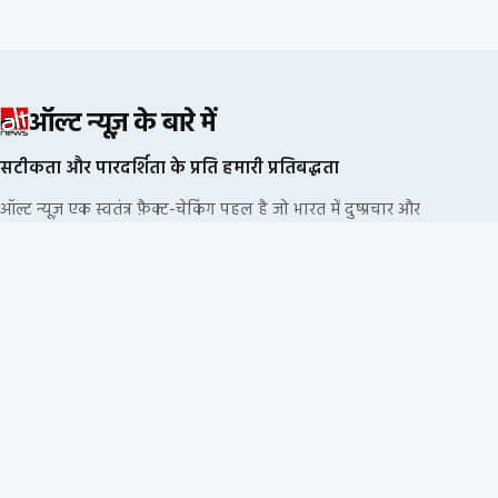
ऑल्ट न्यूज़ के बारे में
सटीकता और पारदर्शिता के प्रति हमारी प्रतिबद्धता
ऑल्ट न्यूज़ एक स्वतंत्र फ़ैक्ट-चेकिंग पहल है जो भारत में दुष्प्रचार और
भ्रामक सूचनाओं का खंडन करने के लिए प्रतिबद्ध है. हम किसी
राजनीतिक दल या कॉर्पोरेट फंडिंग से नहीं जुड़े हैं.
हमारी संपादकीय प्रक्रिया
हमारी नीतियां
सूचना के स्रोत
हमारी टीम
निदेशक