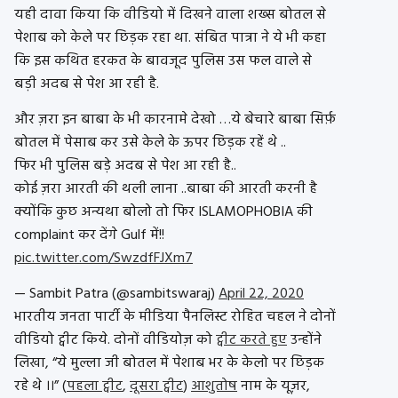
यही दावा किया कि वीडियो में दिखने वाला शख्स बोतल से
पेशाब को केले पर छिड़क रहा था. संबित पात्रा ने ये भी कहा
कि इस कथित हरकत के बावजूद पुलिस उस फल वाले से
बड़ी अदब से पेश आ रही है.
और ज़रा इन बाबा के भी कारनामे देखो …ये बेचारे बाबा सिर्फ़
बोतल में पेसाब कर उसे केले के ऊपर छिड़क रहें थे ..
फिर भी पुलिस बड़े अदब से पेश आ रही है..
कोई ज़रा आरती की थली लाना ..बाबा की आरती करनी है
क्योंकि कुछ अन्यथा बोलो तो फिर ISLAMOPHOBIA की
complaint कर देंगे Gulf में!!
pic.twitter.com/SwzdfFJXm7
— Sambit Patra (@sambitswaraj)
April 22, 2020
भारतीय जनता पार्टी के मीडिया पैनलिस्ट रोहित चहल ने दोनों
वीडियो ट्वीट किये. दोनों वीडियोज़ को
ट्वीट करते हुए
उन्होंने
लिखा, “ये मुल्ला जी बोतल में पेशाब भर के केलो पर छिड़क
रहे थे ।।” (
पहला ट्वीट
,
दूसरा ट्वीट
)
आशुतोष
नाम के यूज़र,