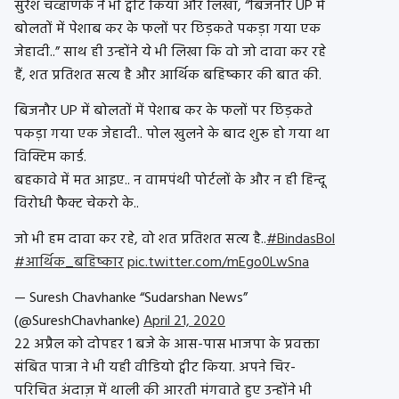
सुरेश चव्हाणके ने भी ट्वीट किया और लिखा, “बिजनौर UP में
बोलतों में पेशाब कर के फलों पर छिड़कते पकड़ा गया एक
जेहादी..” साथ ही उन्होंने ये भी लिखा कि वो जो दावा कर रहे
हैं, शत प्रतिशत सत्य है और आर्थिक बहिष्कार की बात की.
बिजनौर UP में बोलतों में पेशाब कर के फलों पर छिड़कते
पकड़ा गया एक जेहादी.. पोल खुलने के बाद शुरू हो गया था
विक्टिम कार्ड.
बहकावे में मत आइए.. न वामपंथी पोर्टलों के और न ही हिन्दू
विरोधी फैक्ट चेकरो के..
जो भी हम दावा कर रहे, वो शत प्रतिशत सत्य है..
#BindasBol
#आर्थिक_बहिष्कार
pic.twitter.com/mEgo0LwSna
— Suresh Chavhanke “Sudarshan News”
(@SureshChavhanke)
April 21, 2020
22 अप्रैल को दोपहर 1 बजे के आस-पास भाजपा के प्रवक्ता
संबित पात्रा ने भी यही वीडियो ट्वीट किया. अपने चिर-
परिचित अंदाज़ में थाली की आरती मंगवाते हुए उन्होंने भी