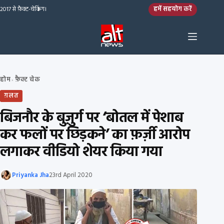
Skip to content
हमें सहयोग करें
2017 से फ़ैक्ट-चेकिंग।
होम
फ़ैक्ट चेक
›
ग़लत
बिजनौर के बुज़ुर्ग पर ‘बोतल में पेशाब
कर फलों पर छिड़कने’ का फ़र्ज़ी आरोप
लगाकर वीडियो शेयर किया गया
Priyanka Jha
23rd April 2020