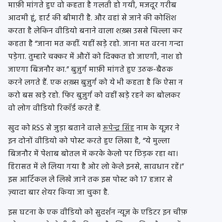
माफ़ी मांगते हुए वो कहता है गलती हो गयी, मजदूर गरीब
आदमी हूं, हार्ट की बीमारी है. और वहां से जाने की कोशिश
करता है लेकिन वीडियो बनाने वाला शख़्स उससे चिल्ला कर
कहता है “जाना मत कहीं. यहीं खड़े रहो. जाना मत वरना गन्दा
पड़ेगा. तुम्हारे चक्कर में औरों को दिक्कत हो जाएगी, नाश हो
जाएगा बिजनौर का.” बुज़ुर्ग माफ़ी मांगते हुए उठक-बैठक
करने लगते हैं. एक शख़्स बुज़ुर्ग को ये भी कहता है कि ऐसा न
करो बस खड़े रहो. फिर बुज़ुर्ग को वहीं खड़े रहने का बोलकर
वो लोग वीडियो रिकॉर्ड करते हैं.
खुद को RSS से जुड़ा बताने वाले
रूपेन्द्र सिंह
नाम के यूज़र ने
इन दोनों वीडियो को पोस्ट करते हुए लिखा है, “ये मुल्ला
बिजनौर में पेशाब बोतल में करके केलो पर छिड़क रहा था।
हिरासत में ले लिया गया है ओर लो केले इनसे, सावधान रहें।”
इस आर्टिकल ले लिखे जाने तक इस पोस्ट को 17 हजार से
ज़्यादा बार शेयर किया जा चुका है.
इस घटना के एक वीडियो को सुदर्शन न्यूज़ के एडिटर इन चीफ़