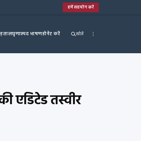
हमें सहयोग करें
पड़ताल
घृणास्पद भाषण
डोनेट करें
खोजें
 की एडिटेड तस्वीर