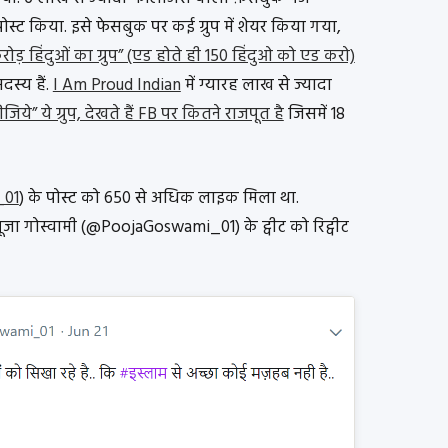
ोस्ट किया. इसे फेसबुक पर कई ग्रुप में शेयर किया गया,
ोड़ हिंदुओं का ग्रुप” (एड होते ही 150 हिंदुओ को एड करो)
सदस्य हैं.
I Am Proud Indian
में ग्यारह लाख से ज्यादा
ये” ये ग्रुप, देखते हैं FB पर कितने राजपूत है
जिसमें 18
_01
) के पोस्ट को 650 से अधिक लाइक मिला था.
 पूजा गोस्वामी (@PoojaGoswami_01) के ट्वीट को रिट्वीट