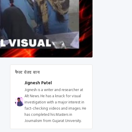
फैक्ट चेक्ड बाय
Jignesh Patel
Jignesh is a writer and researcher at
Alt News. He has a knack for visual
investigation with a major interest in
fact-checking videos and images. He
has completed his Masters in
Journalism from Gujarat University.