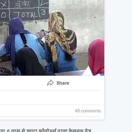
िया. 6 लाख से ज्यादा फॉलोअर्स वाला फ़ेसबुक पेज