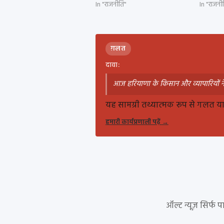
In "राजनीति"
In "राजनी
ग़लत
दावा:
आज हरियाणा के किसान और व्यापारियों न
यह सामग्री तथ्यात्मक रूप से गलत या ग
हमारी कार्यप्रणाली पढ़ें
→
ऑल्ट न्यूज़ सिर्फ 