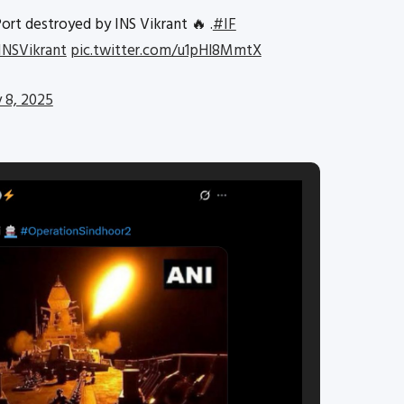
Port destroyed by INS Vikrant 🔥 .
#IF
INSVikrant
pic.twitter.com/u1pHl8MmtX
 8, 2025