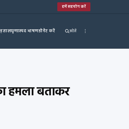
हमें सहयोग करें
पड़ताल
घृणास्पद भाषण
डोनेट करें
खोजें
त का हमला बताकर