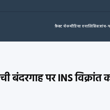
फ़ैक्ट चेक
मीडिया एनालिसिस
जांच-
राची बंदरगाह पर INS विक्रां