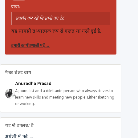
दावा:
प्रदर्शन कर रहे किसानों का टेंट
यह सामग्री तथ्यात्मक रूप से गलत या गढ़ी हुई है.
हमारी कार्यप्रणाली पढ़ें
→
फैक्ट चेक्ड बाय
Anuradha Prasad
A journalist and a dilettante person who always strives to
learn new skills and meeting new people. Either sketching
or working.
यह भी उपलब्ध है
अंग्रेज़ी में पढ़ें →